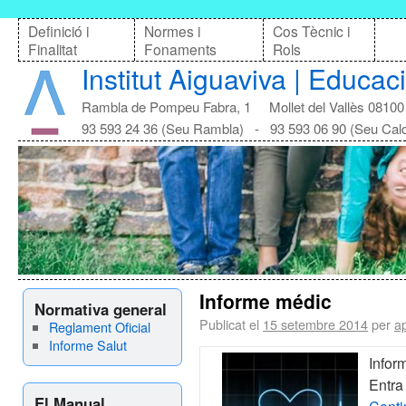
Definició i
Normes i
Cos Tècnic i
Finalitat
Fonaments
Rols
Institut Aiguaviva | Educac
Rambla de Pompeu Fabra, 1 Mollet del Vallès 08100
93 593 24 36 (Seu Rambla) - 93 593 06 90 (Seu Cal
Informe médic
Normativa general
Publicat el
15 setembre 2014
per
a
Reglament Oficial
Informe Salut
Infor
Entra
El Manual