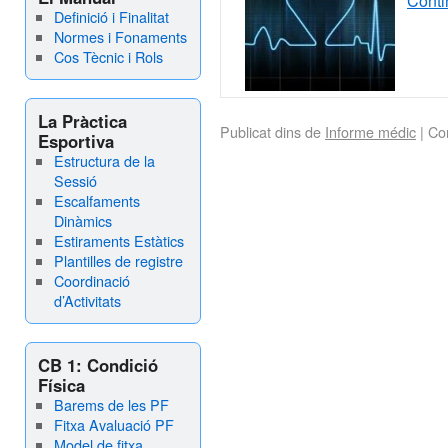
Conti
Definició i Finalitat
Normes i Fonaments
Cos Tècnic i Rols
La Pràctica
Publicat dins de
Informe médic
|
Co
Esportiva
Estructura de la
Sessió
Escalfaments
Dinàmics
Estiraments Estàtics
Plantilles de registre
Coordinació
d’Activitats
CB 1: Condició
Física
Barems de les PF
Fitxa Avaluació PF
Model de fitxa