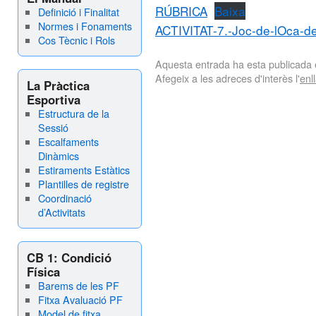
RÚBRICA
Baixa
Definició i Finalitat
Normes i Fonaments
ACTIVITAT-7.-Joc-de-lOca-de-
Cos Tècnic i Rols
Aquesta entrada ha esta publicada
Afegeix a les adreces d'interès l'
enl
La Pràctica
Esportiva
Estructura de la
Sessió
Escalfaments
Dinàmics
Estiraments Estàtics
Plantilles de registre
Coordinació
d’Activitats
CB 1: Condició
Física
Barems de les PF
Fitxa Avaluació PF
Model de fitxa