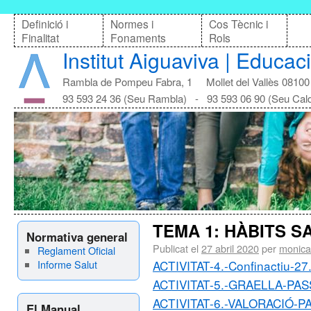
Definició i
Normes i
Cos Tècnic i
Finalitat
Fonaments
Rols
Institut Aiguaviva | Educac
Rambla de Pompeu Fabra, 1 Mollet del Vallès 08100
93 593 24 36 (Seu Rambla) - 93 593 06 90 (Seu Cal
TEMA 1: HÀBITS 
Normativa general
Publicat el
27 abril 2020
per
monica
Reglament Oficial
Informe Salut
ACTIVITAT-4.-Confinactiu-27
ACTIVITAT-5.-GRAELLA-PA
ACTIVITAT-6.-VALORACIÓ-
El Manual